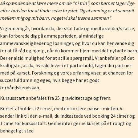
så spændende at lære mere om de ”ni trin”, som barnet tager lige
efter fødslen for at finde selve brystet. Og at amning er et samspil
mellem mig og mit barn, noget vi skal træne sammen”.
Vi gennemgår, hvordan du, der skal føde og medforælder/støtte,
kan forberede dig på ammeperioden, almindelige
ammevanskeligheder og løsninger, og hvor du kan henvende dig
for at få råd og hjælp, når du kommer hjem med det nyfødte barn.
Der er altid mulighed for at stille spørgsmål. Vi anbefaler på det
kraftigste, at du, hvis du lever i et parforhold, tager din partner
med på kurset. Forskning og vores erfaring viser, at chancen for
succesfuld amning øges, hvis begge har et godt
forhåndskendskab.
Kursusstart anbefales fra 25. graviditetsuge og frem.
Kurset afholdes i 2 timer, med en kortere pause i midten. Vi
sender link til den e-mail, du indtastede ved booking 24 timer og
1 time før kursusstart. Gennemfør gerne kurset på et roligt og
behageligt sted.