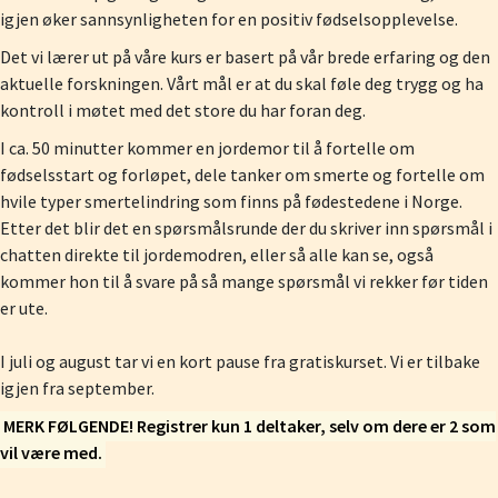
igjen øker sannsynligheten for en positiv fødselsopplevelse.
Det vi lærer ut på våre kurs er basert på vår brede erfaring og den
aktuelle forskningen. Vårt mål er at du skal føle deg trygg og ha
kontroll i møtet med det store du har foran deg.
I ca. 50 minutter kommer en jordemor til å fortelle om
fødselsstart og forløpet, dele tanker om smerte og fortelle om
hvile typer smertelindring som finns på fødestedene i Norge.
Etter det blir det en spørsmålsrunde der du skriver inn spørsmål i
chatten direkte til jordemodren, eller så alle kan se, også
kommer hon til å svare på så mange spørsmål vi rekker før tiden
er ute.
I juli og august tar vi en kort pause fra gratiskurset. Vi er tilbake
igjen fra september.
MERK FØLGENDE! Registrer kun 1 deltaker, selv om dere er 2 som
vil være med.