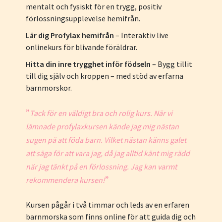
mentalt och fysiskt för en trygg, positiv
förlossningsupplevelse hemifrån.
Lär dig Profylax hemifrån
– Interaktiv live
onlinekurs för blivande föräldrar.
Hitta din inre trygghet inför födseln
– Bygg tillit
till dig själv och kroppen – med stöd av erfarna
barnmorskor.
”
Tack för en väldigt bra och rolig kurs. När vi
lämnade profylaxkursen kände jag mig nästan
sugen på att föda barn. Vilket nästan känns galet
att säga för att vara jag, då jag alltid känt mig rädd
när jag tänkt på en förlossning. Jag kan varmt
”
rekommendera kursen!
Kursen pågår i två timmar och leds av en erfaren
barnmorska som finns online för att guida dig och