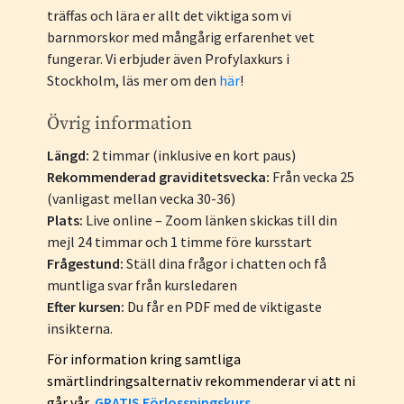
träffas och lära er allt det viktiga som vi
barnmorskor med mångårig erfarenhet vet
fungerar. Vi erbjuder även Profylaxkurs i
Stockholm, läs mer om den
här
!
Övrig information
Längd:
2 timmar (inklusive en kort paus)
Rekommenderad graviditetsvecka:
Från vecka 25
(vanligast mellan vecka 30-36)
Plats:
Live online – Zoom länken skickas till din
mejl 24 timmar och 1 timme före kursstart
Frågestund:
Ställ dina frågor i chatten och få
muntliga svar från kursledaren
Efter kursen:
Du får en PDF med de viktigaste
insikterna.
För information kring samtliga
smärtlindringsalternativ rekommenderar vi att ni
går vår
GRATIS Förlossningskurs
.