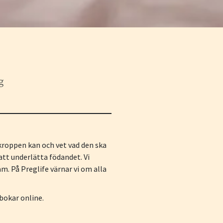
g
t kroppen kan och vet vad den ska
 att underlätta födandet. Vi
m. På Preglife värnar vi om alla
bokar online.