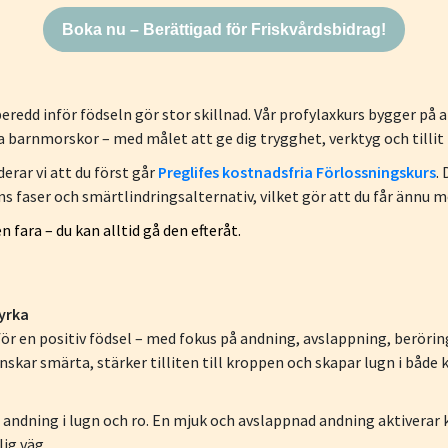
Boka nu – Berättigad för Friskvårdsbidrag!
beredd inför födseln gör stor skillnad. Vår profylaxkurs bygger på
 barnmorskor – med målet att ge dig trygghet, verktyg och tillit i
rar vi att du först går
Preglifes kostnadsfria Förlossningskurs
.
faser och smärtlindringsalternativ, vilket gör att du får ännu me
 fara – du kan alltid gå den efteråt.
yrka
för en positiv födsel – med fokus på andning, avslappning, berörin
kar smärta, stärker tilliten till kroppen och skapar lugn i både 
n andning i lugn och ro. En mjuk och avslappnad andning aktivera
ig väg.