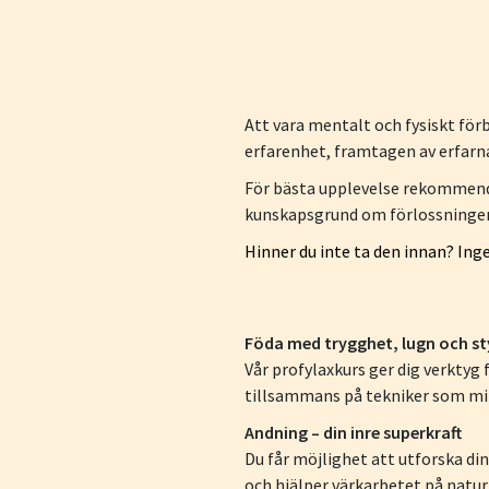
Att vara mentalt och fysiskt för
erfarenhet, framtagen av erfarna
För bästa upplevelse rekommende
kunskapsgrund om förlossningens 
Hinner du inte ta den innan? Ingen
Föda med trygghet, lugn och st
Vår profylaxkurs ger dig verktyg 
tillsammans på tekniker som mins
Andning – din inre superkraft
Du får möjlighet att utforska di
och hjälper värkarbetet på naturl