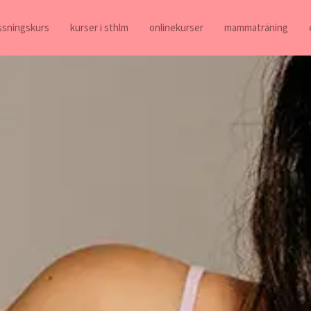
ossningskurs
kurser i sthlm
onlinekurser
mammaträning