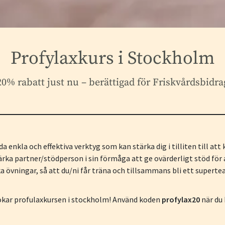
Profylaxkurs i Stockholm
20% rabatt just nu – berättigad för Friskvårdsbidra
da enkla och effektiva verktyg som kan stärka dig i tilliten till at
 stärka partner/stödperson i sin förmåga att ge ovärderligt stöd för
 övningar, så att du/ni får träna och tillsammans bli ett supertea
okar profulaxkursen i stockholm! Använd koden
profylax20
när du 