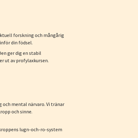
 aktuell forskning och mångårig
nför din födsel.
 Den ger dig en stabil
r ut av profylaxkursen.
g och mental närvaro. Vi tränar
kropp och sinne.
r kroppens lugn-och-ro-system