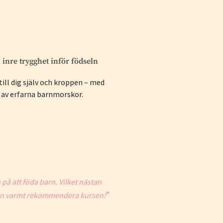
n inre trygghet inför födseln
 till dig själv och kroppen – med
 av erfarna barnmorskor.
på att föda barn. Vilket nästan
”
ag kan varmt rekommendera kursen!