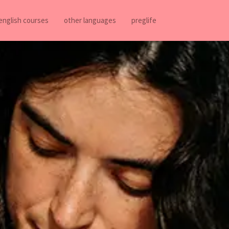
english courses
other languages
preglife