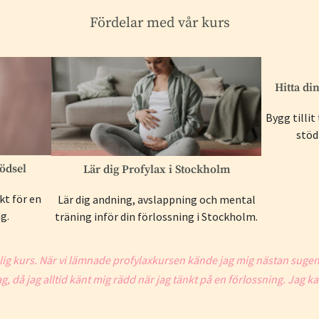
Fördelar med vår kurs
Hitta di
Bygg tillit
stöd
födsel
Lär dig Profylax i Stockholm
kt för en
Lär dig andning, avslappning och mental
g.
träning inför din förlossning i Stockholm.
olig kurs. När vi lämnade profylaxkursen kände jag mig nästan sugen 
 jag, då jag alltid känt mig rädd när jag tänkt på en förlossning. J