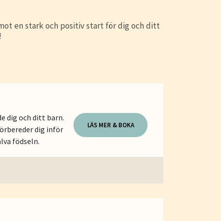
ot en stark och positiv start för dig och ditt
!
e dig och ditt barn.
LÄS MER & BOKA
örbereder dig inför
lva födseln.