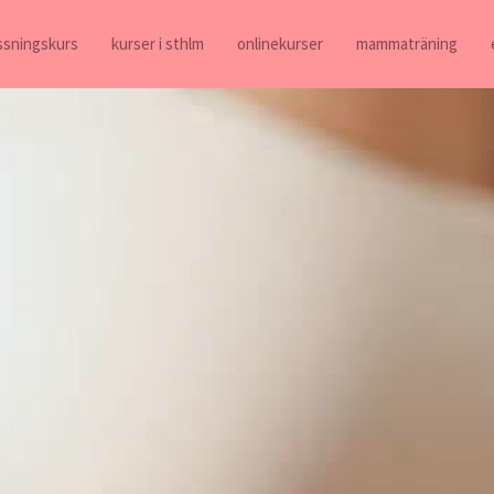
ossningskurs
kurser i sthlm
onlinekurser
mammaträning