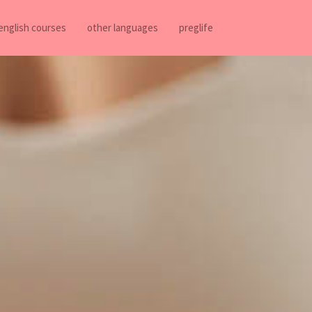
english courses
other languages
preglife