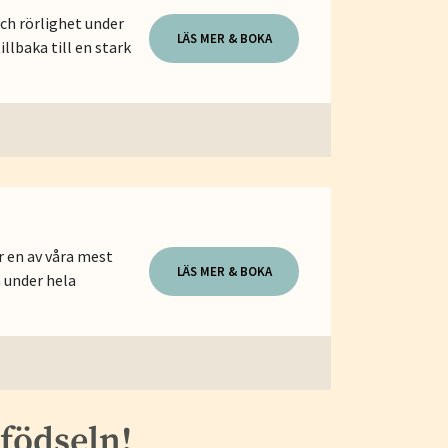
och rörlighet under
LÄS MER & BOKA
llbaka till en stark
r en av våra mest
LÄS MER & BOKA
 under hela
 födseln!